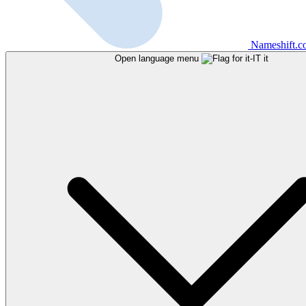
Nameshift.
Open language menu
it