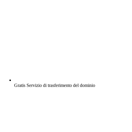
Gratis
Servizio di trasferimento del dominio